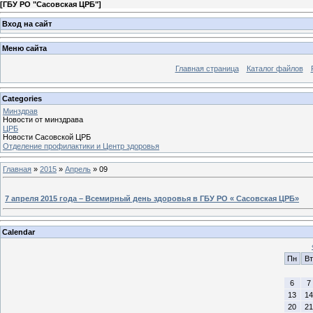
[
ГБУ РО "Сасовская ЦРБ"
]
Вход на сайт
Меню сайта
Главная страница
Каталог файлов
Categories
Минздрав
Новости от минздрава
ЦРБ
Новости Сасовской ЦРБ
Отделение профилактики и Центр здоровья
Главная
»
2015
»
Апрель
»
09
7 апреля 2015 года – Всемирный день здоровья в ГБУ РО « Сасовская ЦРБ»
Calendar
Пн
Вт
6
7
13
14
20
21